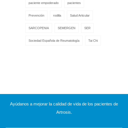
paciente empoderado
pacientes
Prevención
rodilla
Salud Articular
SARCOPENIA
SEMERGEN
SER
Sociedad Española de Reumatología
Tai Chi
Ayúdanos a mejorar la calidad de vida de los pacientes de
Artrosis.