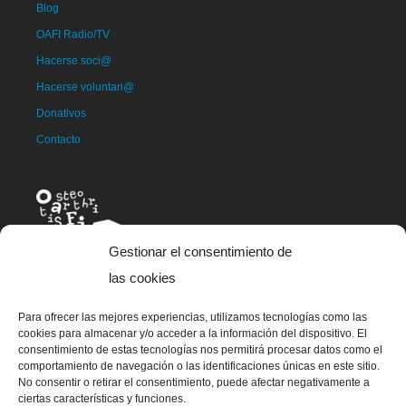
Blog
OAFI Radio/TV
Hacerse soci@
Hacerse voluntari@
Donativos
Contacto
Gestionar el consentimiento de
las cookies
Para ofrecer las mejores experiencias, utilizamos tecnologías como las
La mascota de OAFI, llamada OAFITO fue creada de manera
cookies para almacenar y/o acceder a la información del dispositivo. El
exclusiva y altruista por el artista Xavier Mariscal.
consentimiento de estas tecnologías nos permitirá procesar datos como el
comportamiento de navegación o las identificaciones únicas en este sitio.
No consentir o retirar el consentimiento, puede afectar negativamente a
ciertas características y funciones.