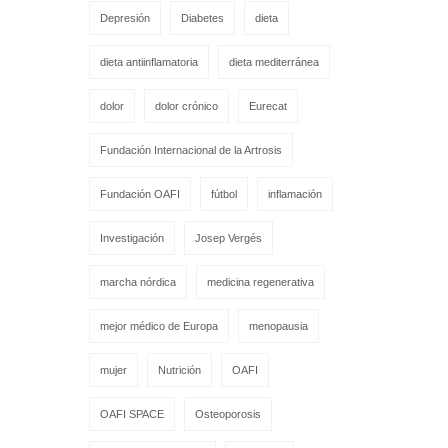
Depresión
Diabetes
dieta
dieta antiinflamatoria
dieta mediterránea
dolor
dolor crónico
Eurecat
Fundación Internacional de la Artrosis
Fundación OAFI
fútbol
inflamación
Investigación
Josep Vergés
marcha nórdica
medicina regenerativa
mejor médico de Europa
menopausia
mujer
Nutrición
OAFI
OAFI SPACE
Osteoporosis