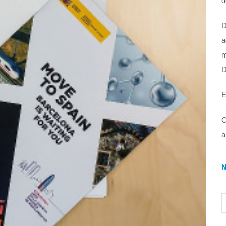
d
D
a
m
E
O
a