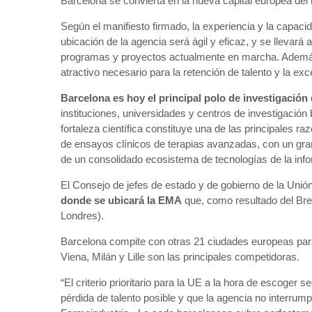
Barcelona se convierta en la nueva capital europea de
Según el manifiesto firmado, la experiencia y la capac
ubicación de la agencia será ágil y eficaz, y se llevará
programas y proyectos actualmente en marcha. Además, s
atractivo necesario para la retención de talento y la exce
Barcelona es hoy el principal polo de investigación
instituciones, universidades y centros de investigación 
fortaleza científica constituye una de las principales
de ensayos clínicos de terapias avanzadas, con un gr
de un consolidado ecosistema de tecnologías de la inf
El Consejo de jefes de estado y de gobierno de la Uni
donde se ubicará la EMA
que, como resultado del Bre
Londres).
Barcelona compite con otras 21 ciudades europeas p
Viena, Milán y Lille son las principales competidoras.
“El criterio prioritario para la UE a la hora de escoger
pérdida de talento posible y que la agencia no interrum