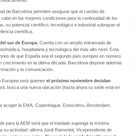
l medicamento.
idad de Barcelona permiten asegurar que el cambio de
 a cabo en las mejores condiciones para la continuidad de los
u potencial científico, tecnológico e industrial subrayan el
lencia científica.
 del sur de Europa.
Cuenta con un amplio entramado de
biomédica, hospitalaria y tecnológica del más alto nivel. Esta
 razones de que España sea el segundo país europeo en número
an crecimiento en la última década. Barcelona dispone además
ormación y la comunicación.
ón Europea será quienes
el próximo noviembre decidan
xit, busca una nueva ubicación (hasta ahora su sede está en
ara acoger la EMA. Copenhague, Estocolmo, Ámsterdam,
 sede para la AEM será que el traslado suponga la mínima
pa su actividad -afirma Jordi Ramentol, Vicepresidente de