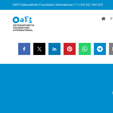
OAFI Osteoarthritis Foundation International | T (+34) 931 594 015
F