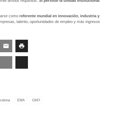
ente ambos requisitos.
Si persiste la unidad institucional
idarse como
referente mundial en innovación, industria y
empresas, talento, oportunidades de empleo y más ingresos
celona
EMA
OAFI