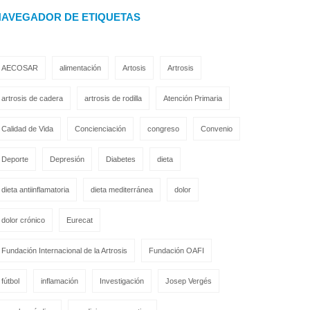
NAVEGADOR DE ETIQUETAS
AECOSAR
alimentación
Artosis
Artrosis
artrosis de cadera
artrosis de rodilla
Atención Primaria
Calidad de Vida
Concienciación
congreso
Convenio
Deporte
Depresión
Diabetes
dieta
dieta antiinflamatoria
dieta mediterránea
dolor
dolor crónico
Eurecat
Fundación Internacional de la Artrosis
Fundación OAFI
fútbol
inflamación
Investigación
Josep Vergés