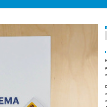
E
p
p
I
p
p