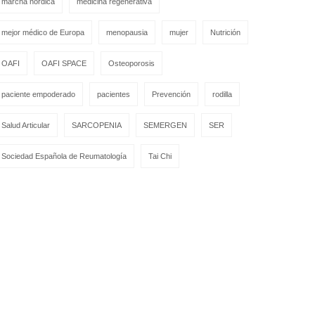
marcha nórdica
medicina regenerativa
mejor médico de Europa
menopausia
mujer
Nutrición
OAFI
OAFI SPACE
Osteoporosis
paciente empoderado
pacientes
Prevención
rodilla
Salud Articular
SARCOPENIA
SEMERGEN
SER
Sociedad Española de Reumatología
Tai Chi