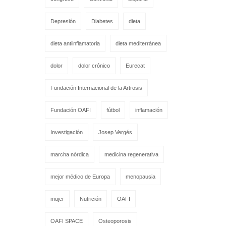
Depresión
Diabetes
dieta
dieta antiinflamatoria
dieta mediterránea
dolor
dolor crónico
Eurecat
Fundación Internacional de la Artrosis
Fundación OAFI
fútbol
inflamación
Investigación
Josep Vergés
marcha nórdica
medicina regenerativa
mejor médico de Europa
menopausia
mujer
Nutrición
OAFI
OAFI SPACE
Osteoporosis