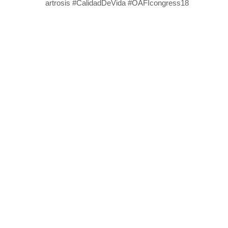
artrosis
#
CalidadDeV
ida
#
OAFIcongress18