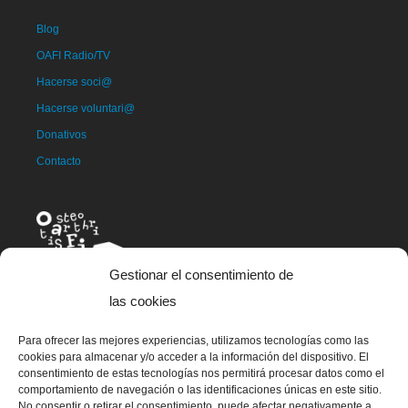
Blog
OAFI Radio/TV
Hacerse soci@
Hacerse voluntari@
Donativos
Contacto
Gestionar el consentimiento de
las cookies
Para ofrecer las mejores experiencias, utilizamos tecnologías como las
La mascota de OAFI, llamada OAFITO fue creada de manera
cookies para almacenar y/o acceder a la información del dispositivo. El
exclusiva y altruista por el artista Xavier Mariscal.
consentimiento de estas tecnologías nos permitirá procesar datos como el
comportamiento de navegación o las identificaciones únicas en este sitio.
No consentir o retirar el consentimiento, puede afectar negativamente a