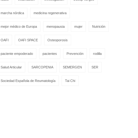
marcha nórdica
medicina regenerativa
mejor médico de Europa
menopausia
mujer
Nutrición
OAFI
OAFI SPACE
Osteoporosis
paciente empoderado
pacientes
Prevención
rodilla
Salud Articular
SARCOPENIA
SEMERGEN
SER
Sociedad Española de Reumatología
Tai Chi