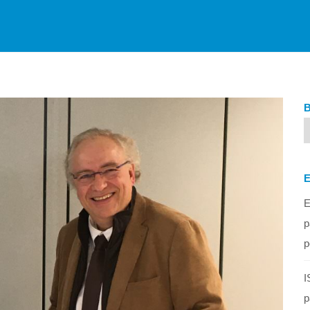
E
p
p
I
p