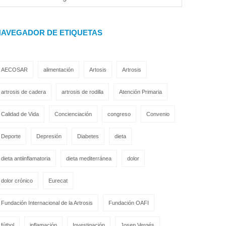
NAVEGADOR DE ETIQUETAS
AECOSAR
alimentación
Artosis
Artrosis
artrosis de cadera
artrosis de rodilla
Atención Primaria
Calidad de Vida
Concienciación
congreso
Convenio
Deporte
Depresión
Diabetes
dieta
dieta antiinflamatoria
dieta mediterránea
dolor
dolor crónico
Eurecat
Fundación Internacional de la Artrosis
Fundación OAFI
fútbol
inflamación
Investigación
Josep Vergés