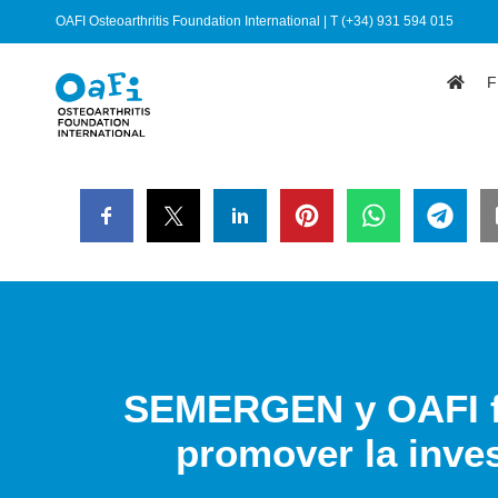
OAFI Osteoarthritis Foundation International | T (+34) 931 594 015
F
SEMERGEN y OAFI fi
promover la inves