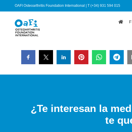
OAFI Osteoarthritis Foundation International | T (+34) 931 594 015
F
¿Te interesan la medi
te qu