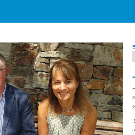
E
p
p
I
p