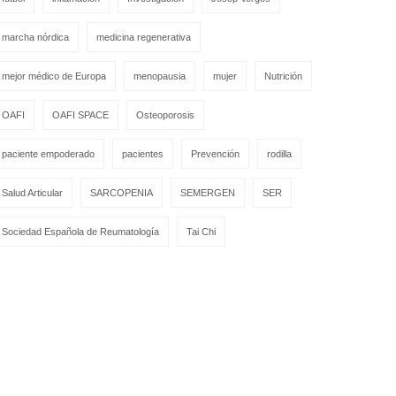
marcha nórdica
medicina regenerativa
mejor médico de Europa
menopausia
mujer
Nutrición
OAFI
OAFI SPACE
Osteoporosis
paciente empoderado
pacientes
Prevención
rodilla
Salud Articular
SARCOPENIA
SEMERGEN
SER
Sociedad Española de Reumatología
Tai Chi