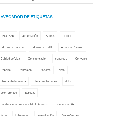
NAVEGADOR DE ETIQUETAS
AECOSAR
alimentación
Artosis
Artrosis
artrosis de cadera
artrosis de rodilla
Atención Primaria
Calidad de Vida
Concienciación
congreso
Convenio
Deporte
Depresión
Diabetes
dieta
dieta antiinflamatoria
dieta mediterránea
dolor
dolor crónico
Eurecat
Fundación Internacional de la Artrosis
Fundación OAFI
fútbol
inflamación
Investigación
Josep Vergés