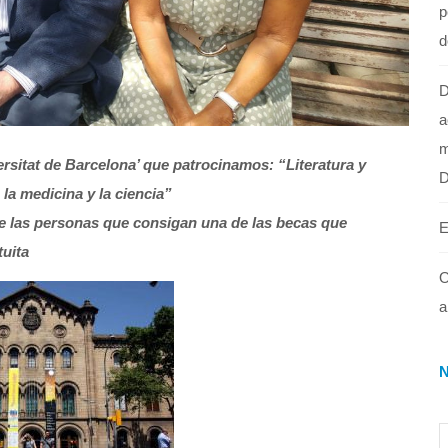
p
d
D
a
m
versitat de Barcelona’ que patrocinamos: “Literatura y
 la medicina y la ciencia”
e las personas que consigan una de las becas que
E
tuita
O
a