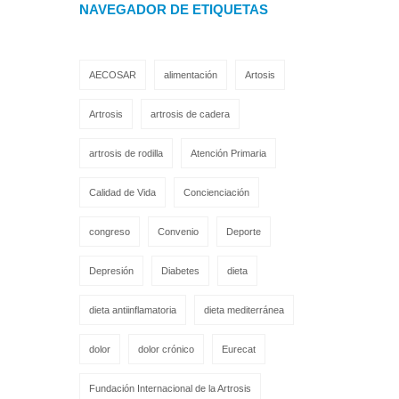
NAVEGADOR DE ETIQUETAS
AECOSAR
alimentación
Artosis
Artrosis
artrosis de cadera
artrosis de rodilla
Atención Primaria
Calidad de Vida
Concienciación
congreso
Convenio
Deporte
Depresión
Diabetes
dieta
dieta antiinflamatoria
dieta mediterránea
dolor
dolor crónico
Eurecat
Fundación Internacional de la Artrosis