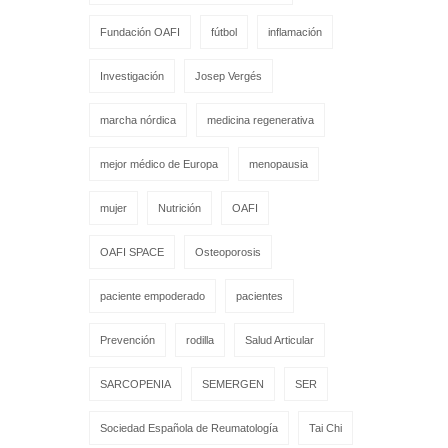
Fundación OAFI
fútbol
inflamación
Investigación
Josep Vergés
marcha nórdica
medicina regenerativa
mejor médico de Europa
menopausia
mujer
Nutrición
OAFI
OAFI SPACE
Osteoporosis
paciente empoderado
pacientes
Prevención
rodilla
Salud Articular
SARCOPENIA
SEMERGEN
SER
Sociedad Española de Reumatología
Tai Chi