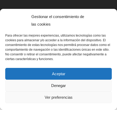
Gestionar el consentimiento de
las cookies
Para ofrecer las mejores experiencias, utilizamos tecnologías como las
cookies para almacenar y/o acceder a la información del dispositivo. El
consentimiento de estas tecnologías nos permitirá procesar datos como el
comportamiento de navegación o las identificaciones únicas en este sitio.
La mascota de OAFI, llamada OAFITO fue creada de manera
No consentir o retirar el consentimiento, puede afectar negativamente a
exclusiva y altruista por el artista Xavier Mariscal.
ciertas características y funciones.
Aceptar
© 2023 OAFI Foundation |
Aviso legal
|
Cookies
|
Grademorphic
Denegar
Ver preferencias