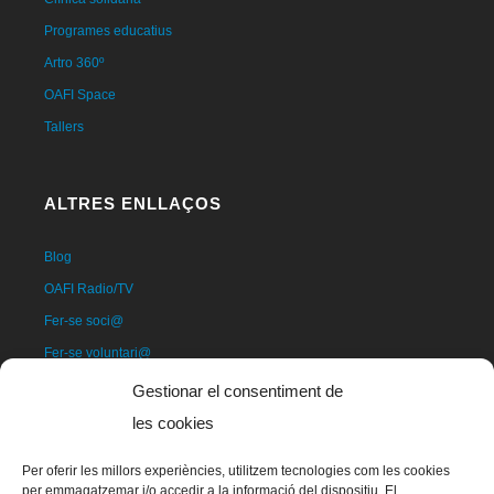
Programes educatius
Artro 360º
OAFI Space
Tallers
ALTRES ENLLAÇOS
Blog
OAFI Radio/TV
Fer-se soci@
Fer-se voluntari@
Donatius
Gestionar el consentiment de
Contacte
les cookies
Per oferir les millors experiències, utilitzem tecnologies com les cookies
per emmagatzemar i/o accedir a la informació del dispositiu. El