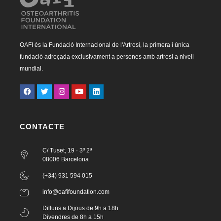
OAFI és la Fundació Internacional de l'Artrosi, la primera i única
fundació adreçada exclusivament a persones amb artrosi a nivell
mundial.
CONTACTE
C/ Tuset, 19 · 3º 2ª
08006 Barcelona
(+34) 931 594 015
info@oafifoundation.com
Dilluns a Dijous de 9h a 18h
Divendres de 8h a 15h