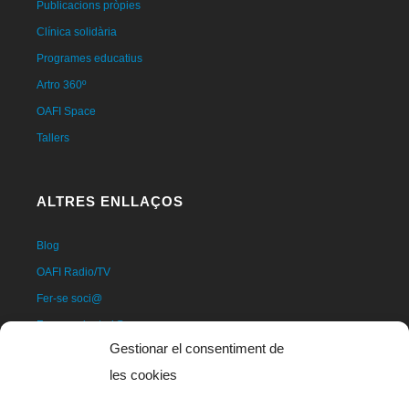
Publicacions pròpies
Clínica solidària
Programes educatius
Artro 360º
OAFI Space
Tallers
ALTRES ENLLAÇOS
Blog
OAFI Radio/TV
Fer-se soci@
Fer-se voluntari@
Gestionar el consentiment de
Donatius
les cookies
Contacte