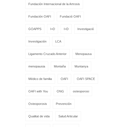
Fundación Internacional de la Artrosis
Fundación OAFI
Fundació OAFI
GOAPPS
I+D
I+D
Investigació
Investigación
LCA
Ligamento Cruzado Anterior
Menopausa
menopausia
Montaña
Muntanya
Médico de familia
OAFI
OAFI SPACE
OAFI with You
ONG
osteoporosi
Osteoporosis
Prevención
Qualitat de vida
Salud Articular