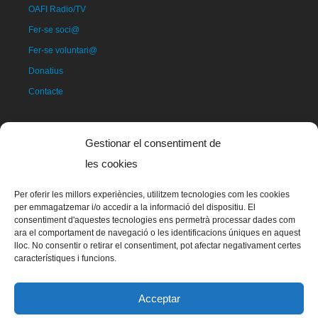
OAFI Radio/TV
Fer-se soci@
Fer-se voluntari@
Donatius
Contacte
Gestionar el consentiment de
les cookies
Per oferir les millors experiències, utilitzem tecnologies com les cookies
per emmagatzemar i/o accedir a la informació del dispositiu. El
consentiment d'aquestes tecnologies ens permetrà processar dades com
ara el comportament de navegació o les identificacions úniques en aquest
La mascota d'OAFI, anomenada OAFITO va ser creada de manera
lloc. No consentir o retirar el consentiment, pot afectar negativament certes
exclusiva i altruista per l'artista Xavier Mariscal.
característiques i funcions.
Acceptar
© 2023 OAFI Foundation |
Avís legal
|
Cookies
|
Grademorphic