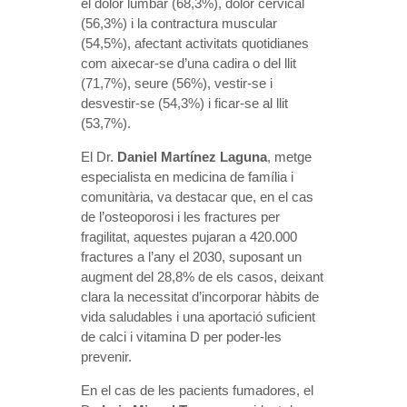
el dolor lumbar (68,3%), dolor cervical
(56,3%) i la contractura muscular
(54,5%), afectant activitats quotidianes
com aixecar-se d’una cadira o del llit
(71,7%), seure (56%), vestir-se i
desvestir-se (54,3%) i ficar-se al llit
(53,7%).
El Dr.
Daniel Martínez Laguna
, metge
especialista en medicina de família i
comunitària, va destacar que, en el cas
de l’osteoporosi i les fractures per
fragilitat, aquestes pujaran a 420.000
fractures a l’any el 2030, suposant un
augment del 28,8% de els casos, deixant
clara la necessitat d’incorporar hàbits de
vida saludables i una aportació suficient
de calci i vitamina D per poder-les
prevenir.
En el cas de les pacients fumadores, el