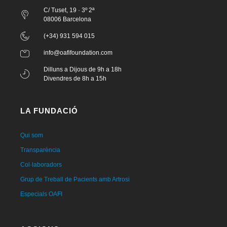
C/ Tuset, 19 · 3º 2ª
08006 Barcelona
(+34) 931 594 015
info@oafifoundation.com
Dilluns a Dijous de 9h a 18h
Divendres de 8h a 15h
LA FUNDACIÓ
Qui som
Transparència
Col·laboradors
Grup de Treball de Pacients amb Artrosi
Especials OAFI