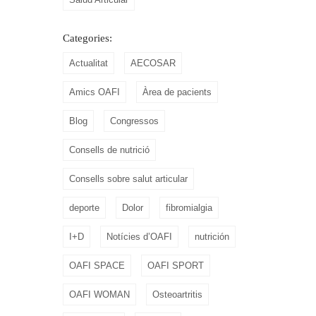
Categories:
Actualitat
AECOSAR
Amics OAFI
Àrea de pacients
Blog
Congressos
Consells de nutrició
Consells sobre salut articular
deporte
Dolor
fibromialgia
I+D
Notícies d’OAFI
nutrición
OAFI SPACE
OAFI SPORT
OAFI WOMAN
Osteoartritis