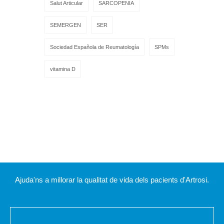
Salut Articular
SARCOPENIA
SEMERGEN
SER
Sociedad Española de Reumatología
SPMs
vitamina D
Ajuda'ns a millorar la qualitat de vida dels pacients d'Artrosi.