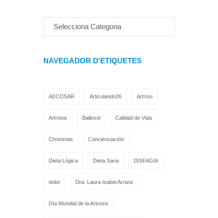
NAVEGADOR D'ETIQUETES
AECOSAR
Articulando26
Artrosi
Artrosis
Ballesol
Calidad de Vida
Christmas
Concienciación
Dieta Lógica
Dieta Sana
DISFAGIA
dolor
Dra. Laura Isabel Arranz
Día Mundial de la Artrosis