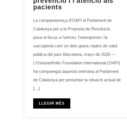
prevenció i l’atenció als
pacients
La compareixença d’OAFI al Parlament de
Catalunya per a la Proposta de Resolució,
posa el focus a l’artrosi, l’osteoporosi i la
sarcopènia com un dels grans reptes de salut
pública del país Barcelona, mayo de 2026 —
L’Osteoarthritis Foundation International (OAFI)
ha comparegut aquesta setmana al Parlament
de Catalunya per presentar la situació actual de
[…]
LLEGIR MÉS