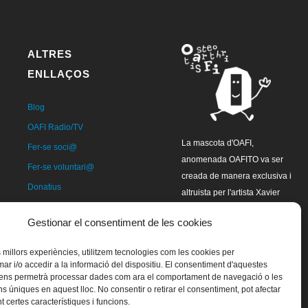
ALTRES
ENLLAÇOS
Blog
OAFI Radio/TV
La mascota d'OAFI,
Fer-se soci@
anomenada OAFITO va ser
Fer-se voluntari@
creada de manera exclusiva i
Donatius
altruista per l'artista Xavier
Contacte
Mariscal.
Gestionar el consentiment de les cookies
es millors experiències, utilitzem tecnologies com les cookies per
 i/o accedir a la informació del dispositiu. El consentiment d'aquestes
 ens permetrà processar dades com ara el comportament de navegació o les
ns úniques en aquest lloc. No consentir o retirar el consentiment, pot afectar
 certes característiques i funcions.