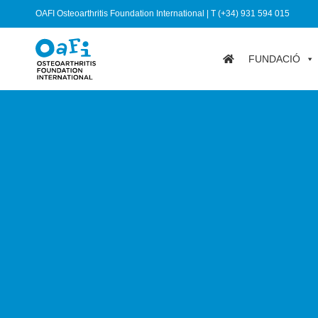
OAFI Osteoarthritis Foundation International | T (+34) 931 594 015
FUNDACIÓ