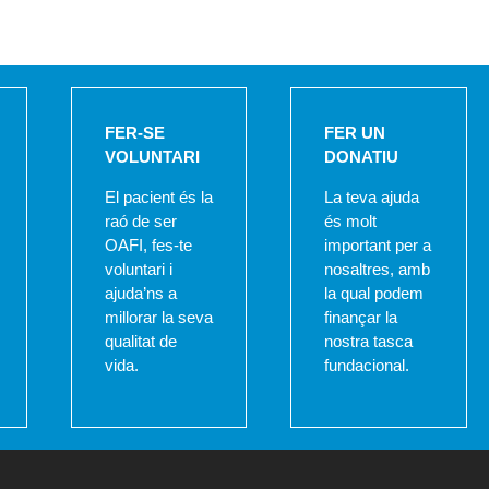
FER-SE
FER UN
VOLUNTARI
DONATIU
El pacient és la
La teva ajuda
raó de ser
és molt
OAFI, fes-te
important per a
voluntari i
nosaltres, amb
ajuda’ns a
la qual podem
millorar la seva
finançar la
qualitat de
nostra tasca
vida.
fundacional.