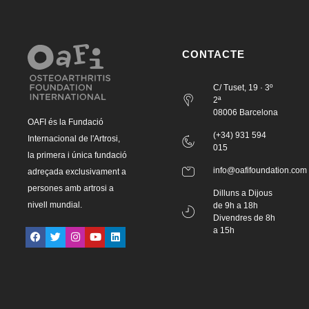
CONTACTE
C/ Tuset, 19 · 3º
2ª
08006 Barcelona
OAFI és la Fundació
(+34) 931 594
Internacional de l'Artrosi,
015
la primera i única fundació
info@oafifoundation.com
adreçada exclusivament a
persones amb artrosi a
Dilluns a Dijous
nivell mundial.
de 9h a 18h
Divendres de 8h
a 15h