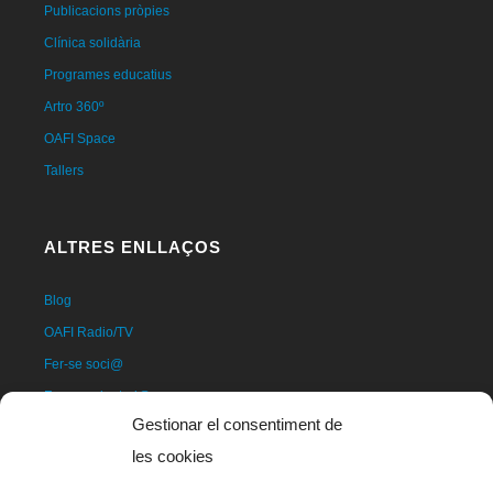
Publicacions pròpies
Clínica solidària
Programes educatius
Artro 360º
OAFI Space
Tallers
ALTRES ENLLAÇOS
Blog
OAFI Radio/TV
Fer-se soci@
Fer-se voluntari@
Gestionar el consentiment de
Donatius
les cookies
Contacte