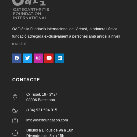
OAFI és la Fundació Internacional de l'Artrosi, la primera i única
fundació adreçada exclusivament a persones amb artrosi a nivell
mundial.
CONTACTE
C/ Tuset, 19 · 3º 2ª
08006 Barcelona
(+34) 931 594 015
info@oafifoundation.com
Dilluns a Dijous de 9h a 18h
Divendres de 8h a 15h