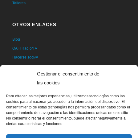
Talleres
OTROS ENLACES
Blog
OAFI Radio/TV
Hacerse soci@
Hacerse voluntari@
Gestionar el consentimiento de
Donativos
las cookies
Contacto
Para ofrecer las mejores experiencias, utilizamos tecnologías como las
cookies para almacenar y/o acceder a la información del dispositivo. El
consentimiento de estas tecnologías nos permitirá procesar datos como el
comportamiento de navegación o las identificaciones únicas en este sitio.
No consentir o retirar el consentimiento, puede afectar negativamente a
ciertas características y funciones.