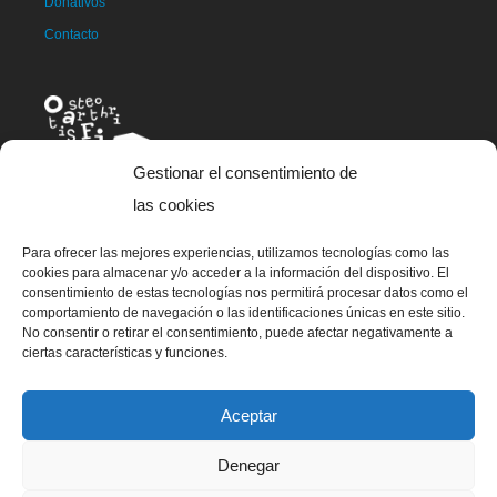
Donativos
Contacto
Gestionar el consentimiento de
las cookies
Para ofrecer las mejores experiencias, utilizamos tecnologías como las
La mascota de OAFI, llamada OAFITO fue creada de manera
cookies para almacenar y/o acceder a la información del dispositivo. El
exclusiva y altruista por el artista Xavier Mariscal.
consentimiento de estas tecnologías nos permitirá procesar datos como el
comportamiento de navegación o las identificaciones únicas en este sitio.
No consentir o retirar el consentimiento, puede afectar negativamente a
ciertas características y funciones.
© 2023 OAFI Foundation |
Aviso legal
|
Cookies
|
Grademorphic
Aceptar
Denegar