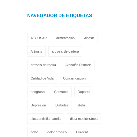
NAVEGADOR DE ETIQUETAS
AECOSAR
alimentación
Artosis
Artrosis
artrosis de cadera
artrosis de rodilla
Atención Primaria
Calidad de Vida
Concienciación
congreso
Convenio
Deporte
Depresión
Diabetes
dieta
dieta antiinflamatoria
dieta mediterránea
dolor
dolor crónico
Eurecat