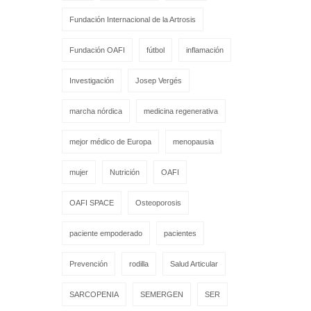
Fundación Internacional de la Artrosis
Fundación OAFI
fútbol
inflamación
Investigación
Josep Vergés
marcha nórdica
medicina regenerativa
mejor médico de Europa
menopausia
mujer
Nutrición
OAFI
OAFI SPACE
Osteoporosis
paciente empoderado
pacientes
Prevención
rodilla
Salud Articular
SARCOPENIA
SEMERGEN
SER