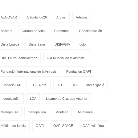
AECOSAR
Articulando26
Artrosi
Artrosis
Ballesol
Calidad de Vida
Christmas
Concienciación
Dieta Lógica
Dieta Sana
DISFAGIA
dolor
Dra. Laura Isabel Arranz
Día Mundial de la Artrosis
Fundación Internacional de la Artrosis
Fundación OAFI
Fundació OAFI
GOAPPS
I+D
I+D
Investigació
Investigación
LCA
Ligamento Cruzado Anterior
Menopausa
menopausia
Montaña
Muntanya
Médico de familia
OAFI
OAFI SPACE
OAFI with You