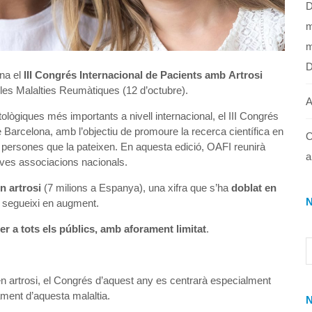
D
m
m
ona el
III Congrés Internacional de Pacients amb Artrosi
 les Malalties Reumàtiques (12 d’octubre).
A
ògiques més importants a nivell internacional, el III Congrés
e Barcelona, amb l’objectiu de promoure la recerca científica en
O
les persones que la pateixen. En aquesta edició, OAFI reunirà
a
eves associacions nacionals.
n artrosi
(7 milions a Espanya), una xifra que s’ha
doblat en
 segueixi en augment.
 per a tots els públics, amb aforament limitat
.
 artrosi, el Congrés d’aquest any es centrarà especialment
ament d’aquesta malaltia.