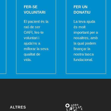
FER-SE
FER UN
VOLUNTARI
DONATIU
El pacient és la
La teva ajuda
raó de ser
és molt
OAFI, fes-te
important per a
voluntari i
nosaltres, amb
ajuda’ns a
la qual podem
millorar la seva
finançar la
qualitat de
nostra tasca
vida.
fundacional.
ALTRES