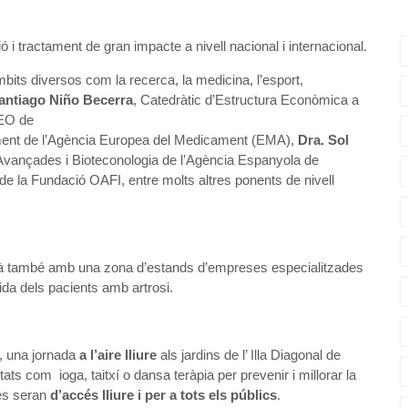
 i tractament de gran impacte a nivell nacional i internacional.
its diversos com la recerca, la medicina, l’esport,
antiago Niño Becerra
, Catedràtic d’Estructura Econòmica a
CEO de
ment de l’Agència Europea del Medicament (EMA),
Dra. Sol
 Avançades i Bioteconologia de l’Agència Espanyola de
de la Fundació OAFI, entre molts altres ponents de nivell
rà també amb una zona d’estands d’empreses especialitzades
vida dels pacients amb artrosi.
s, una jornada
a l’aire lliure
als jardins de l’ Illa Diagonal de
tats com ioga, taitxí o dansa teràpia per prevenir i millorar la
rés seran
d’accés lliure i per a tots els públics
.