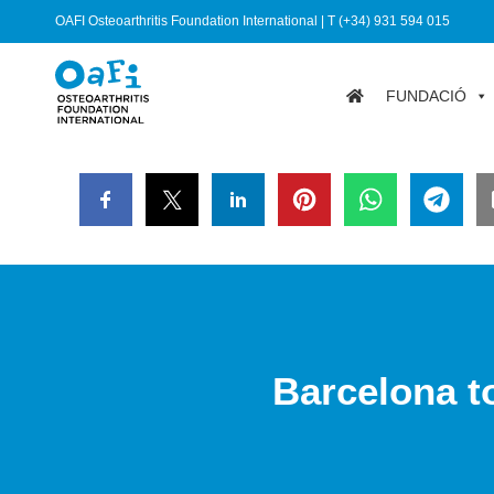
OAFI Osteoarthritis Foundation International | T (+34) 931 594 015
FUNDACIÓ
Barcelona to