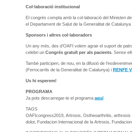
Col·laboració institucional
El congrés compta amb la col·laboració del Ministeri d
el Departament de Salut de la Generalitat de Catalunya 
Sponsors i altres col·laboradors
Un any més, des d’OAFI volem agrair el suport de patro
celebri un
Congrés gratuït per als pacients
. Sense el
També participen, de nou, en la difusió de l’esdevenime
(Ferrocarrils de la Generalitat de Catalunya) i
RENFE Vi
Us hi esperem!
PROGRAMA
Ja pots descarregar-te el programa
aquí
TAGS
OAFIcongress2019, Artrosis, Ostheoarthritis, arthrosis
dolor, Fundacion Internacional de la Artrosis, Fundacio