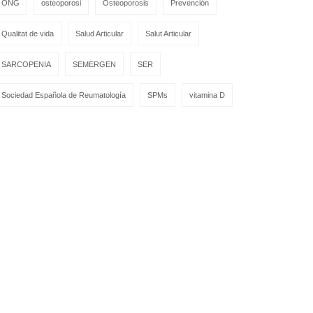
ONG
osteoporosi
Osteoporosis
Prevención
Qualitat de vida
Salud Articular
Salut Articular
SARCOPENIA
SEMERGEN
SER
Sociedad Española de Reumatología
SPMs
vitamina D