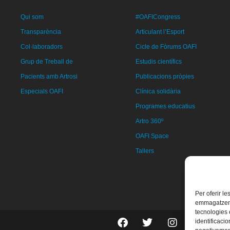
Qui som
#OAFICongress
Transparència
Articulant l’Esport
Col·laboradors
Cicle de Fòrums OAFI
Grup de Treball de
Estudis científics
Pacients amb Artrosi
Publicacions pròpies
Especials OAFI
Clínica solidària
Programes educatius
Artro 360º
OAFI Space
Tallers
Per oferir l
emmagatzemar
tecnologies
identificacio