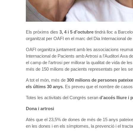
Els pròxims dies
3, 4 i 5 d’octubre
tindrà lloc a Barcel
organitzat per OAFI en el marc del Dia Internacional de
OAFI organitza juntament amb les associacions reumatol
Internacional de Pacients amb Artrosi a l’Auditori Axa d
el camp de l’artrosi per millorar la qualitat de vida de 
més de 150 milions de pacients representats per les s
A tot el món, més de
300 milions de persones pateixe
els últims 30 anys
. Es preveu que el nombre de casos
Totes les activitats del Congrés seran
d’accés
lliure i
Dona i artrosi
Atès que el 23,5% de dones de més de 15 anys pateixen
en les dones i en els símptomes, la prevenció i el tract