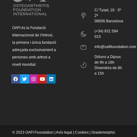
C/ Tuset, 19 · 3º
2ª
08006 Barcelona
OAFI és la Fundació
(+34) 931 594
Internacional de l'Artrosi,
015
la primera i única fundació
info@oafifoundation.com
adreçada exclusivament a
Dilluns a Dijous
persones amb artrosi a
de 9h a 18h
nivell mundial.
Divendres de 8h
a 15h
© 2023 OAFI Foundation |
Avís legal
|
Cookies
|
Grademorphic