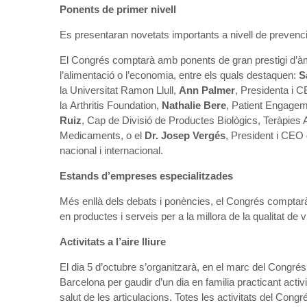
Ponents de primer nivell
Es presentaran novetats importants a nivell de prevenció
El Congrés comptarà amb ponents de gran prestigi d’àmb
l’alimentació o l’economia, entre els quals destaquen:
S
la Universitat Ramon Llull,
Ann Palmer
, Presidenta i 
la Arthritis Foundation,
Nathalie Bere
, Patient Engage
Ruiz
, Cap de Divisió de Productes Biològics, Teràpies
Medicaments, o el
Dr. Josep Vergés
, President i CEO 
nacional i internacional.
Estands d’empreses especialitzades
Més enllà dels debats i ponències, el Congrés compta
en productes i serveis per a la millora de la qualitat de 
Activitats a l’aire lliure
El dia 5 d’octubre s’organitzarà, en el marc del Congré
Barcelona per gaudir d’un dia en familia practicant activi
salut de les articulacions. Totes les activitats del Cong