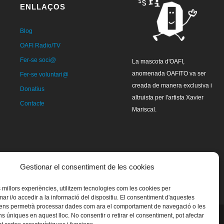
ENLLAÇOS
Blog
OAFI Radio/TV
Fer-se soci@
La mascota d'OAFI,
anomenada OAFITO va ser
Fer-se voluntari@
creada de manera exclusiva i
Donatius
altruista per l'artista Xavier
Contacte
Mariscal.
Gestionar el consentiment de les cookies
es millors experiències, utilitzem tecnologies com les cookies per
 i/o accedir a la informació del dispositiu. El consentiment d'aquestes
 ens permetrà processar dades com ara el comportament de navegació o les
ns úniques en aquest lloc. No consentir o retirar el consentiment, pot afectar