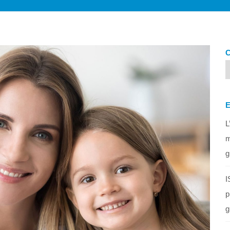
L
m
g
I
p
g