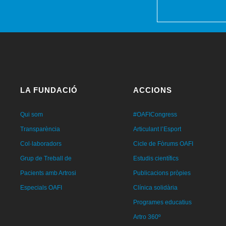
LA FUNDACIÓ
ACCIONS
Qui som
#OAFICongress
Transparència
Articulant l’Esport
Col·laboradors
Cicle de Fòrums OAFI
Grup de Treball de
Estudis científics
Pacients amb Artrosi
Publicacions pròpies
Especials OAFI
Clínica solidària
Programes educatius
Artro 360º