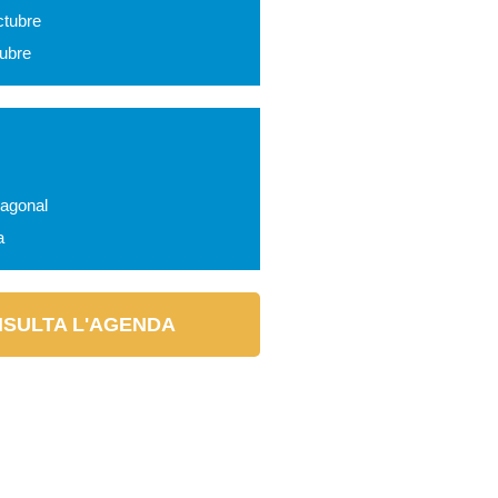
ctubre
tubre
iagonal
a
SULTA L'AGENDA