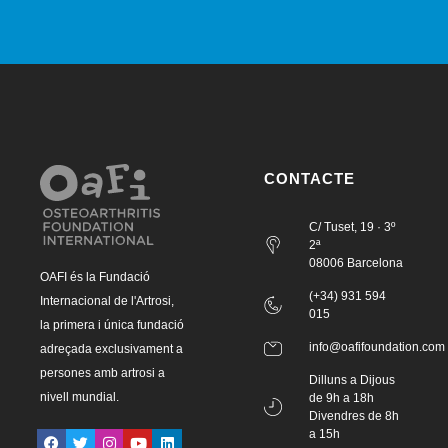
CONTACTE
C/ Tuset, 19 · 3º
2ª
08006 Barcelona
OAFI és la Fundació
(+34) 931 594
Internacional de l'Artrosi,
015
la primera i única fundació
info@oafifoundation.com
adreçada exclusivament a
persones amb artrosi a
Dilluns a Dijous
nivell mundial.
de 9h a 18h
Divendres de 8h
a 15h