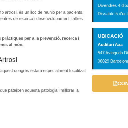
Divendres 4 d'o
 artrosi, és un lloc de reunió per a pacients,
Dissabte 5 d'oc
centres de recerca i desenvolupament i altres
UBICACIÓ
 pràctiques per a la prevenció, recerca i
ones al món.
Auditori Axa
547 Avinguda D
Artrosi
08029 Barcelon
 aquest congrés estarà especialment focalitzat
CON
que pateixen aquesta patologia i millorar la