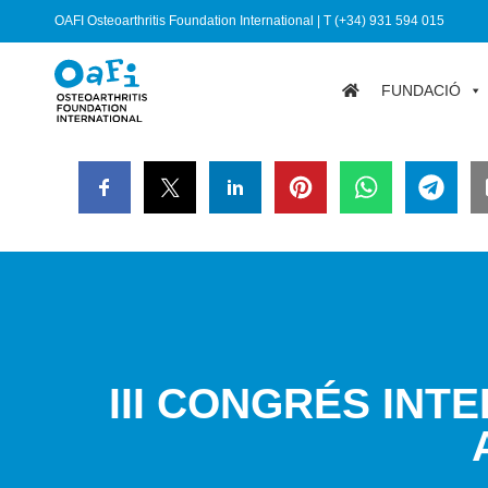
OAFI Osteoarthritis Foundation International | T (+34) 931 594 015
FUNDACIÓ
III CONGRÉS INT