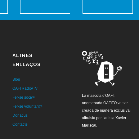
ALTRES
ENLLAÇOS
Blog
OAFI Radio/TV
La mascota d'OAFI,
Fer-se soci@
anomenada OAFITO va ser
Fer-se voluntari@
creada de manera exclusiva i
Donatius
altruista per l'artista Xavier
Contacte
Mariscal.