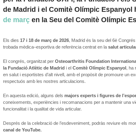
de Madrid i el Comitè Olímpic Espanyol h
de març
en la Seu del Comitè Olímpic Es
Els dies
17 i 18 de març de 2026
, Madrid és la seu del 6è Congré
trobada mèdica–esportiva de referència centrat en la
salut articula
El congrés, organitzat per
Osteoarthritis Foundation Internationa
la Fundació Atlètic de Madrid
i el
Comitè Olímpic Espanyol
, ha 
en salut i esportistes d’alt nivell, amb el propòsit de promoure un ex
respectuós amb les nostres articulacions.
En aquesta edició, alguns dels
majors experts i figures de l’espor
coneixements, experiències i recomanacions per a mantenir una vida
funcionalitat i la qualitat de vida articular.
Després de la celebració de l’esdeveniment, podràs reviure els m
canal de YouTube.