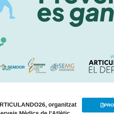
RTICULANDO26, organitzat
PRO
erveis Mèdics de l’Atlètic