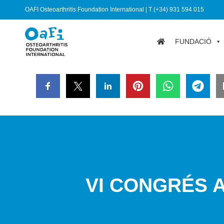
OAFI Osteoarthritis Foundation International | T (+34) 931 594 015
FUNDACIÓ
VI CONGRÉS 