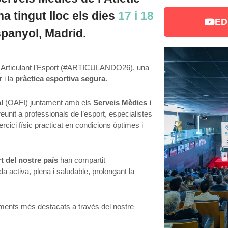
a tingut lloc els dies
17 i 18
ED
panyol, Madrid.
s Articulant l’Esport (#ARTICULANDO26), una
r
i la
pràctica esportiva segura
.
l
(OAFI) juntament amb els
Serveis Mèdics i
reunit a professionals de l’esport, especialistes
ercici físic practicat en condicions òptimes i
t del nostre país
han compartit
 activa, plena i saludable, prolongant la
oments més destacats a través del nostre