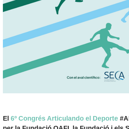
El
6º Congrés Articulando el Deporte
#A
per la Fundació OAFI, la Fundació i els S