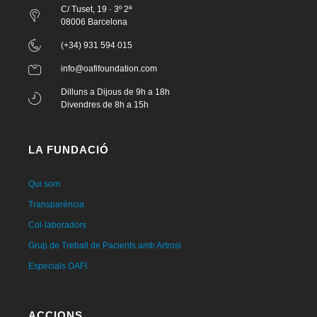
C/ Tuset, 19 · 3º 2ª
08006 Barcelona
(+34) 931 594 015
info@oafifoundation.com
Dilluns a Dijous de 9h a 18h
Divendres de 8h a 15h
LA FUNDACIÓ
Qui som
Transparència
Col·laboradors
Grup de Treball de Pacients amb Artrosi
Especials OAFI
ACCIONS