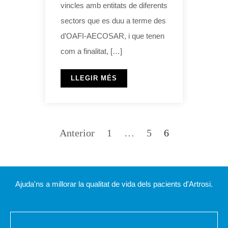
vincles amb entitats de diferents
sectors que es duu a terme des
d’OAFI-AECOSAR, i que tenen
com a finalitat, […]
LLEGIR MÉS
Anterior
1
…
5
6
Ajuda'ns a millorar la qualitat de vida dels pacients d'Artrosi.