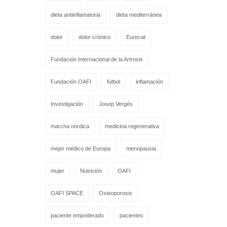
dieta antiinflamatoria
dieta mediterránea
dolor
dolor crónico
Eurecat
Fundación Internacional de la Artrosis
Fundación OAFI
fútbol
inflamación
Investigación
Josep Vergés
marcha nórdica
medicina regenerativa
mejor médico de Europa
menopausia
mujer
Nutrición
OAFI
OAFI SPACE
Osteoporosis
paciente empoderado
pacientes