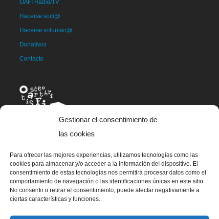
OAFI Radio/TV
Hacerse soci@
Hacerse voluntari@
Donativos
Contacto
Gestionar el consentimiento de
las cookies
Para ofrecer las mejores experiencias, utilizamos tecnologías como las
La mascota de OAFI, llamada OAFITO fue creada de manera
cookies para almacenar y/o acceder a la información del dispositivo. El
exclusiva y altruista por el artista Xavier Mariscal.
consentimiento de estas tecnologías nos permitirá procesar datos como el
comportamiento de navegación o las identificaciones únicas en este sitio.
No consentir o retirar el consentimiento, puede afectar negativamente a
ciertas características y funciones.
© 2023 OAFI Foundation |
Aviso legal
|
Cookies
|
Grademorphic