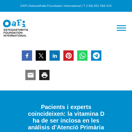
OAFI Osteoarthritis Foundation International | T (+34) 931 594 015
Pacients i experts
coincideixen: la vitamina D
ha de ser inclosa en les
anàlisis d’Atenció Primària