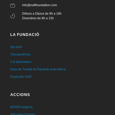
info@oafifoundation.com
Dilluns a Dijous de 9h a 18h
Divendres de 8h a 15h
LA FUNDACIÓ
Qui som
Transparència
Col·laboradors
Grup de Treball de Pacients amb Artrosi
Especials OAFI
ACCIONS
#OAFICongress
Articulant l’Esport