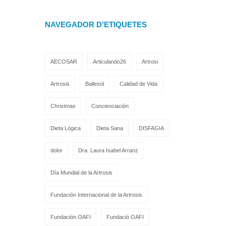
NAVEGADOR D'ETIQUETES
AECOSAR
Articulando26
Artrosi
Artrosis
Ballesol
Calidad de Vida
Christmas
Concienciación
Dieta Lógica
Dieta Sana
DISFAGIA
dolor
Dra. Laura Isabel Arranz
Día Mundial de la Artrosis
Fundación Internacional de la Artrosis
Fundación OAFI
Fundació OAFI