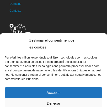
Donatius
Contacte
Gestionar el consentiment de
les cookies
Per oferir les millors experiències, utilitzem tecnologies com les cookies
La mascota d'OAFI, anomenada OAFITO va ser creada de manera
per emmagatzemar i/o accedir a la informació del dispositiu. El
exclusiva i altruista per l'artista Xavier Mariscal.
consentiment d'aquestes tecnologies ens permetrà processar dades com
ara el comportament de navegació o les identificacions úniques en aquest
lloc. No consentir o retirar el consentiment, pot afectar negativament certes
característiques i funcions.
© 2023 OAFI Foundation |
Avís legal
|
Cookies
|
Grademorphic
Acceptar
Denegar