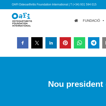
OAFI Osteoarthritis Foundation International | T (+34) 931 594 015
FUNDACIÓ
Nou president 