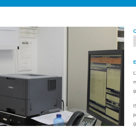
L
m
g
I
p
g