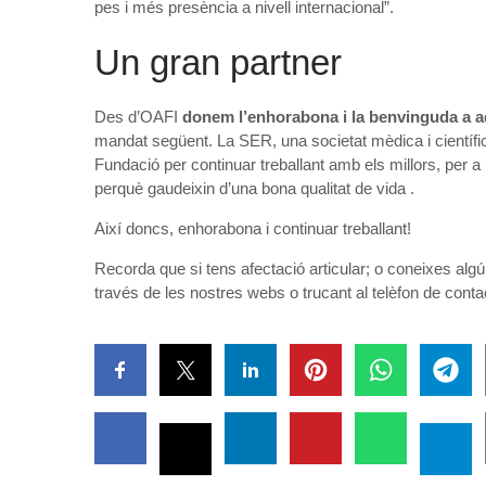
pes i més presència a nivell internacional”.
Un gran partner
Des d’OAFI
donem l’enhorabona i la benvinguda a 
mandat següent. La SER, una societat mèdica i científica
Fundació per continuar treballant amb els millors, per a l
perquè gaudeixin d’una bona qualitat de vida .
Així doncs, enhorabona i continuar treballant!
Recorda que si tens afectació articular; o coneixes algú
través de les nostres webs o trucant al telèfon de c