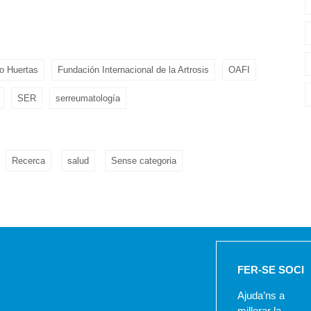
o Huertas
Fundación Internacional de la Artrosis
OAFI
SER
serreumatología
Recerca
salud
Sense categoria
FER-SE SOCI
Ajuda’ns a
millorar la