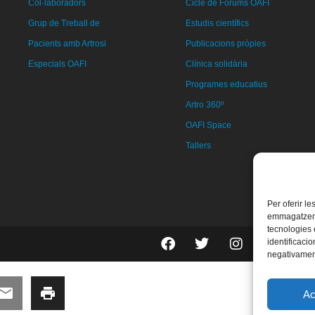
Col·laboradors
Cicle de Fòrums OAFI
Grup de Treball de
Estudis científics
Pacients amb Artrosi
Publicacions pròpies
Especials OAFI
Clínica solidària
Programes educatius
Artro 360º
OAFI Space
Tallers
Per oferir l
emmagatzemar
tecnologies
identificacio
negativament
Ac