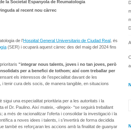
 de la Societat Espanyola de Reumatologia
D
inguda al recent nou càrrec
m
m
tologia de l’
Hospital General Universitario de Ciudad Real
, és
A
ogía
(SER) i ocuparà aquest càrrec des del maig del 2024 fins
O
rioritaris
“integrar nous talents, joves i no tan joves, però
a
olidats per a benefici de tothom; així com treballar per
fensant els interessos de l’especialitat davant de les
 i tenir cura dels socis, de manera tangible, en situacions
sigui una especialitat prioritària per a les autoritats i la
el Dr. Paulino. Així mateix, -afegeix- “se seguirà treballant
s; a més de racionalitzar l’oferta i consolidar la investigació i la
ífica a noves idees i talents, i s’invertirà de forma decidida
que també es reforçaran les accions amb la finalitat de guanyar