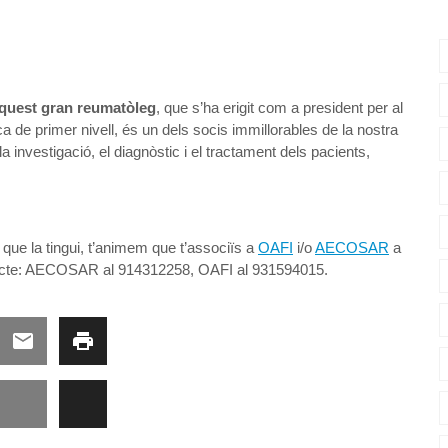
aquest gran reumatòleg
, que s’ha erigit com a president per al
 de primer nivell, és un dels socis immillorables de la nostra
a investigació, el diagnòstic i el tractament dels pacients,
 que la tingui, t’animem que t’associïs a
OAFI
i/o
AECOSAR
a
ontacte: AECOSAR al 914312258, OAFI al 931594015.