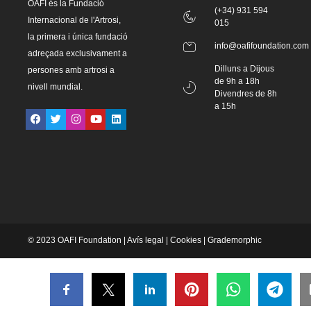
OAFI és la Fundació
(+34) 931 594
Internacional de l'Artrosi,
015
la primera i única fundació
info@oafifoundation.com
adreçada exclusivament a
Dilluns a Dijous
persones amb artrosi a
de 9h a 18h
nivell mundial.
Divendres de 8h
a 15h
© 2023 OAFI Foundation |
Avís legal
|
Cookies
|
Grademorphic