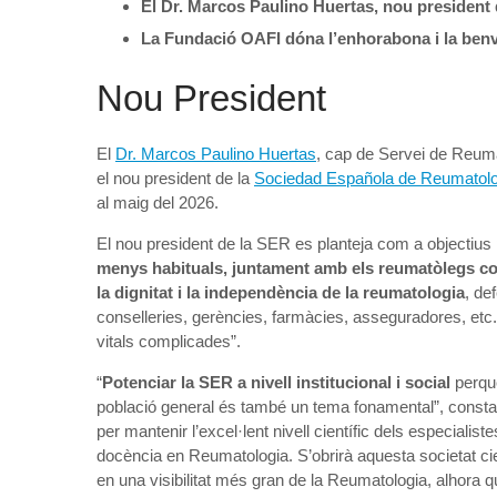
El Dr. Marcos Paulino Huertas, nou president
La Fundació OAFI dóna l’enhorabona i la benv
Nou President
El
Dr. Marcos Paulino Huertas
, cap de Servei de Reuma
el nou president de la
Sociedad Española de Reumatol
al maig del 2026.
El nou president de la SER es planteja com a objectius p
menys habituals, juntament amb els reumatòlegs cons
la dignitat i la independència de la reumatologia
, de
conselleries, gerències, farmàcies, asseguradores, etc.,
vitals complicades”.
“
Potenciar la SER a nivell institucional i social
perquè 
població general és també un tema fonamental”, constata 
per mantenir l’excel·lent nivell científic dels especialiste
docència en Reumatologia. S’obrirà aquesta societat cient
en una visibilitat més gran de la Reumatologia, alhora 