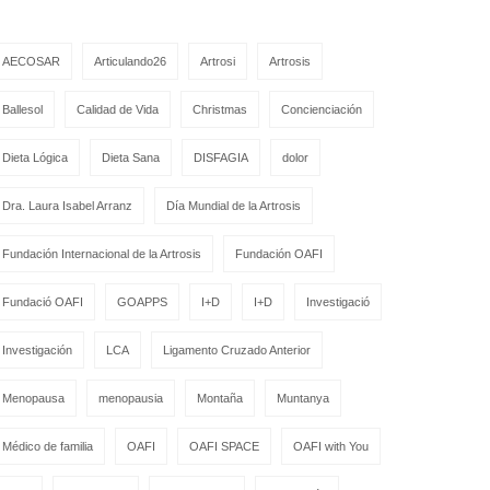
AECOSAR
Articulando26
Artrosi
Artrosis
Ballesol
Calidad de Vida
Christmas
Concienciación
Dieta Lógica
Dieta Sana
DISFAGIA
dolor
Dra. Laura Isabel Arranz
Día Mundial de la Artrosis
Fundación Internacional de la Artrosis
Fundación OAFI
Fundació OAFI
GOAPPS
I+D
I+D
Investigació
Investigación
LCA
Ligamento Cruzado Anterior
Menopausa
menopausia
Montaña
Muntanya
Médico de familia
OAFI
OAFI SPACE
OAFI with You