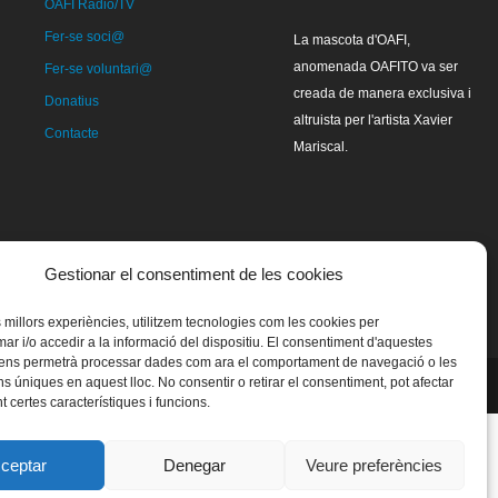
OAFI Radio/TV
Fer-se soci@
La mascota d'OAFI,
anomenada OAFITO va ser
Fer-se voluntari@
creada de manera exclusiva i
Donatius
altruista per l'artista Xavier
Contacte
Mariscal.
Gestionar el consentiment de les cookies
es millors experiències, utilitzem tecnologies com les cookies per
 i/o accedir a la informació del dispositiu. El consentiment d'aquestes
 ens permetrà processar dades com ara el comportament de navegació o les
ns úniques en aquest lloc. No consentir o retirar el consentiment, pot afectar
 certes característiques i funcions.
ceptar
Denegar
Veure preferències