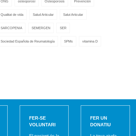
ONG
osteoporosi
Osteoporosis
Prevención
Qualitat de vida
Salud Articular
Salut Articular
SARCOPENIA
SEMERGEN
SER
Sociedad Española de Reumatología
SPMs
vitamina D
FER-SE
FER UN
VOLUNTARI
DONATIU
El pacient és la
La teva ajuda