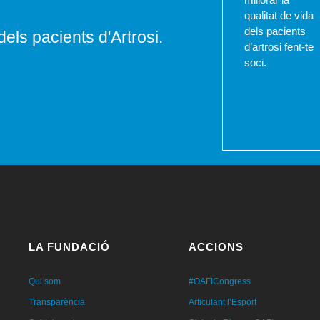
qualitat de vida
dels pacients
dels pacients d'Artrosi.
d’artrosi fent-te
soci.
LA FUNDACIÓ
ACCIONS
Qui som
#OAFICongress
Transparència
Articulant l’Esport