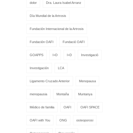
dolor
Dra. Laura Isabel Arranz
Día Mundial de la Artrosis
Fundación Internacional de la Artrosis
Fundación OAFI
Fundació OAFI
GOAPPS
I+D
I+D
Investigació
Investigación
LCA
Ligamento Cruzado Anterior
Menopausa
menopausia
Montaña
Muntanya
Médico de familia
OAFI
OAFI SPACE
OAFI with You
ONG
osteoporosi