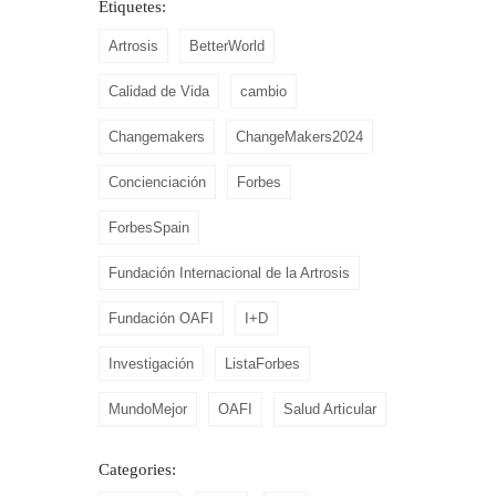
Etiquetes:
Artrosis
BetterWorld
Calidad de Vida
cambio
Changemakers
ChangeMakers2024
Concienciación
Forbes
ForbesSpain
Fundación Internacional de la Artrosis
Fundación OAFI
I+D
Investigación
ListaForbes
MundoMejor
OAFI
Salud Articular
Categories: