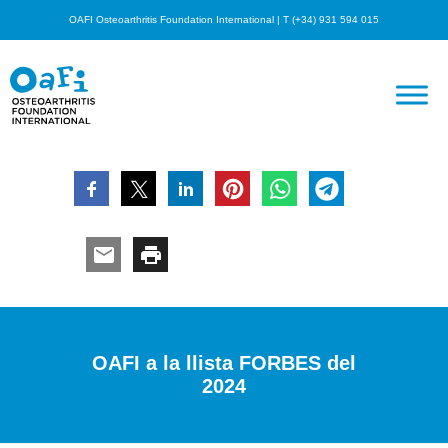
OAFI Osteoarthritis Foundation International | T (+34) 931 594 015
OAFI a la llista FORBES del
2024