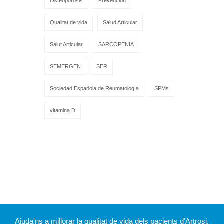
Osteoporosis
Prevención
Qualitat de vida
Salud Articular
Salut Articular
SARCOPENIA
SEMERGEN
SER
Sociedad Española de Reumatología
SPMs
vitamina D
Ajuda'ns a millorar la qualitat de vida dels pacients d'Artrosi.