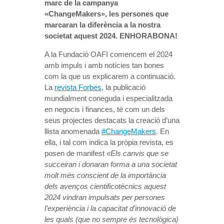
marc de la campanya
«ChangeMakers», les persones que
marcaran la diferència a la nostra
societat aquest 2024. ENHORABONA!
A la Fundació OAFI comencem el 2024
amb impuls i amb notícies tan bones
com la que us explicarem a continuació.
La
revista Forbes
, la publicació
mundialment coneguda i especialitzada
en negocis i finances, té com un dels
seus projectes destacats la creació d’una
llista anomenada
#ChangeMakers
. En
ella, i tal com indica la pròpia revista, es
posen de manifest
«Els canvis que se
succeiran i donaran forma a una societat
molt més conscient de la importància
dels avenços cientificotècnics aquest
2024 vindran impulsats per persones
l’experiència i la capacitat d’innovació de
les quals (que no sempre és tecnològica)