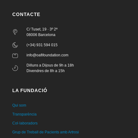
CONTACTE
C/ Tuset, 19 · 3º 2ª
08006 Barcelona
(+34) 931 594 015
info@oafifoundation.com
Dilluns a Dijous de 9h a 18h
Divendres de 8h a 15h
LA FUNDACIÓ
Qui som
Transparència
Col·laboradors
Grup de Treball de Pacients amb Artrosi