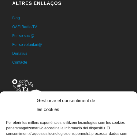
ALTRES ENLLAÇOS
Blog
OAFI Radio/TV
Fer-se soci@
Fer-se voluntari@
Donatius
Contacte
Gestionar el consentiment de
les cookies
Per oferir les millors experiències, utilitzem tecnologies com les cookies
La mascota d'OAFI, anomenada OAFITO va ser creada de manera
per emmagatzemar i/o accedir a la informació del dispositiu. El
exclusiva i altruista per l'artista Xavier Mariscal.
consentiment d'aquestes tecnologies ens permetrà processar dades com