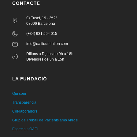
CONTACTE
C/ Tuset, 19 · 3º 2ª
08006 Barcelona
(+34) 931 594 015
info@oafifoundation.com
Dilluns a Dijous de 9h a 18h
Divendres de 8h a 15h
LA FUNDACIÓ
Qui som
Transparència
Col·laboradors
Grup de Treball de Pacients amb Artrosi
Especials OAFI