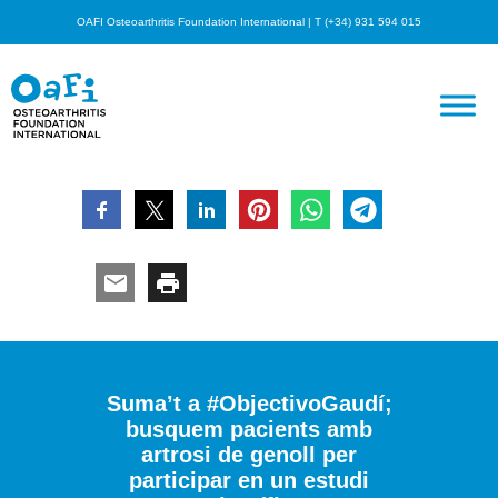
OAFI Osteoarthritis Foundation International | T (+34) 931 594 015
Suma’t a #ObjectivoGaudí;
busquem pacients amb
artrosi de genoll per
participar en un estudi