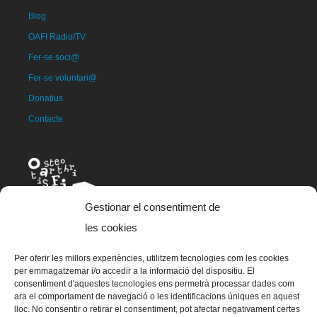
Blog
OAFI Radio/TV
Fer-se soci@
Fer-se voluntari@
Donatius
Contacte
Gestionar el consentiment de
les cookies
Per oferir les millors experiències, utilitzem tecnologies com les cookies
La mascota d'OAFI, anomenada OAFITO va ser creada de manera
per emmagatzemar i/o accedir a la informació del dispositiu. El
exclusiva i altruista per l'artista Xavier Mariscal.
consentiment d'aquestes tecnologies ens permetrà processar dades com
ara el comportament de navegació o les identificacions úniques en aquest
lloc. No consentir o retirar el consentiment, pot afectar negativament certes