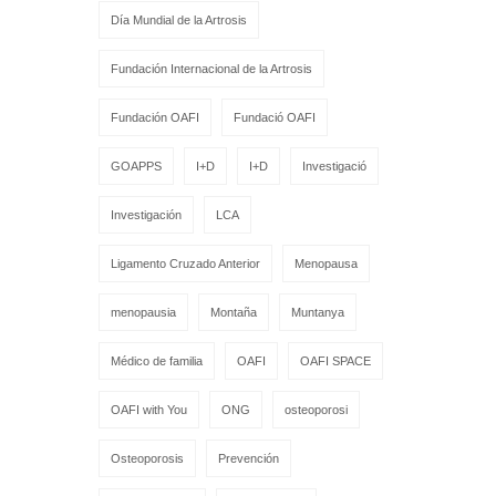
Día Mundial de la Artrosis
Fundación Internacional de la Artrosis
Fundación OAFI
Fundació OAFI
GOAPPS
I+D
I+D
Investigació
Investigación
LCA
Ligamento Cruzado Anterior
Menopausa
menopausia
Montaña
Muntanya
Médico de familia
OAFI
OAFI SPACE
OAFI with You
ONG
osteoporosi
Osteoporosis
Prevención