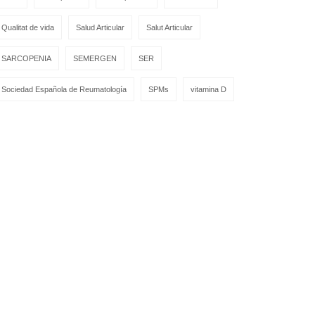
Qualitat de vida
Salud Articular
Salut Articular
SARCOPENIA
SEMERGEN
SER
Sociedad Española de Reumatología
SPMs
vitamina D