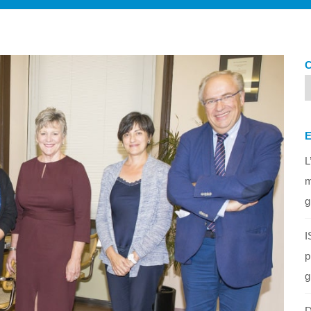
L
m
g
I
p
g
D