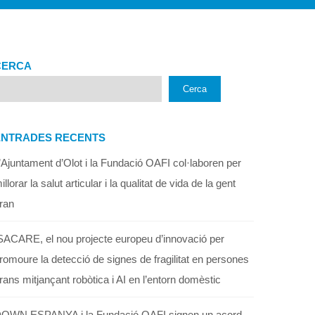
CERCA
Cerca
ENTRADES RECENTS
’Ajuntament d’Olot i la Fundació OAFI col·laboren per
illorar la salut articular i la qualitat de vida de la gent
ran
SACARE, el nou projecte europeu d’innovació per
romoure la detecció de signes de fragilitat en persones
rans mitjançant robòtica i AI en l’entorn domèstic
OWN ESPANYA i la Fundació OAFI signen un acord