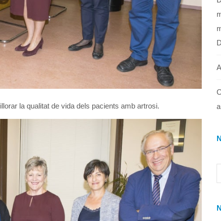
m
m
A
O
orar la qualitat de vida dels pacients amb artrosi.
a