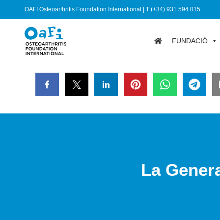
OAFI Osteoarthritis Foundation International | T (+34) 931 594 015
FUNDACIÓ
La Genera