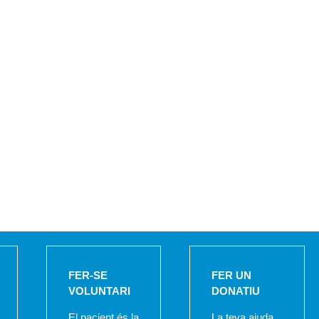
FER-SE
FER UN
VOLUNTARI
DONATIU
El pacient és la
La teva ajuda