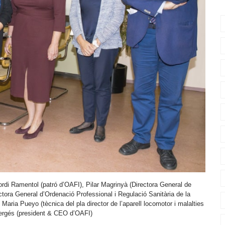
Jordi Ramentol (patró d’OAFI), Pilar Magrinyà (Directora General de
ctora General d’Ordenació Professional i Regulació Sanitària de la
 Maria Pueyo (tècnica del pla director de l’aparell locomotor i malalties
ergés (president & CEO d’OAFI)