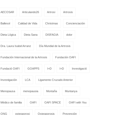
AECOSAR
Articulando26
Artrosi
Artrosis
Ballesol
Calidad de Vida
Christmas
Concienciación
Dieta Lógica
Dieta Sana
DISFAGIA
dolor
Dra. Laura Isabel Arranz
Día Mundial de la Artrosis
Fundación Internacional de la Artrosis
Fundación OAFI
Fundació OAFI
GOAPPS
I+D
I+D
Investigació
Investigación
LCA
Ligamento Cruzado Anterior
Menopausa
menopausia
Montaña
Muntanya
Médico de familia
OAFI
OAFI SPACE
OAFI with You
ONG
osteoporosi
Osteoporosis
Prevención