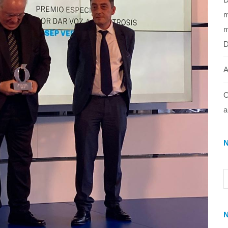
m
m
A
O
a