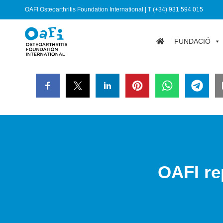
OAFI Osteoarthritis Foundation International | T (+34) 931 594 015
FUNDACIÓ
OAFI re