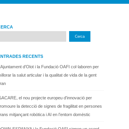
CERCA
Cerca
ENTRADES RECENTS
’Ajuntament d’Olot i la Fundació OAFI col·laboren per
illorar la salut articular i la qualitat de vida de la gent
ran
SACARE, el nou projecte europeu d’innovació per
romoure la detecció de signes de fragilitat en persones
rans mitjançant robòtica i AI en l’entorn domèstic
OWN ESPANYA i la Fundació OAFI signen un acord