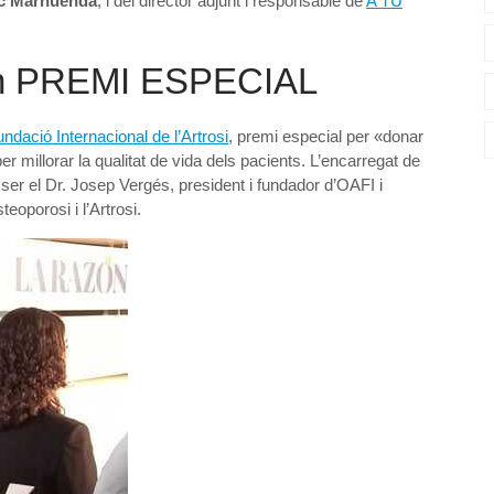
c Marhuenda
, i del director adjunt i responsable de
A TU
un PREMI ESPECIAL
ndació Internacional de l’Artrosi
, premi especial per «donar
per millorar la qualitat de vida dels pacients. L’encarregat de
a ser el Dr. Josep Vergés, president i fundador d’OAFI i
eoporosi i l’Artrosi.