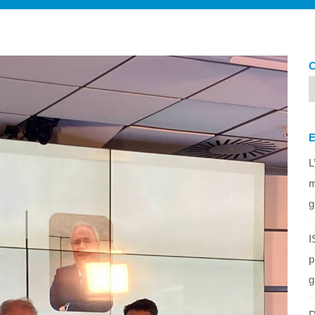
L
m
g
I
p
g
D