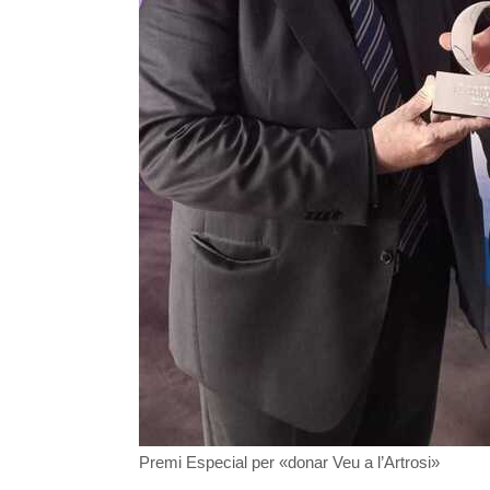
Premi Especial per «donar Veu a l’Artrosi»