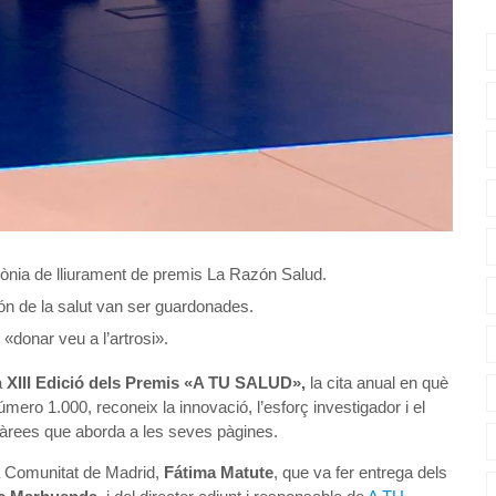
imònia de lliurament de premis La Razón Salud.
món de la salut van ser guardonades.
«donar veu a l’artrosi».
a
XIII Edició dels Premis «A TU SALUD»,
la cita anual en què
mero 1.000, reconeix la innovació, l’esforç investigador i el
ts àrees que aborda a les seves pàgines.
 la Comunitat de Madrid,
Fátima Matute
, que va fer entrega dels