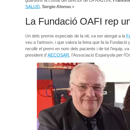
guardons al costat del director de LA RAZÓN,
Frances
SALUD
,
Sergio Alonso
.»
La Fundació OAFI rep 
Un dels premis especials de la nit, va ser atorgat a la
Fu
veu a l’artrosi», i que valora la feina que fa la Fundació 
recollir el premi en nom dels pacients i de tot l’equip, v
president d’
AECOSAR
, l’Associació Espanyola per l’Ost