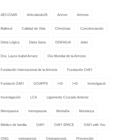
AECOSAR
Articulando26
Artrosi
Artrosis
Ballesol
Calidad de Vida
Christmas
Concienciación
Dieta Lógica
Dieta Sana
DISFAGIA
dolor
Dra. Laura Isabel Arranz
Día Mundial de la Artrosis
Fundación Internacional de la Artrosis
Fundación OAFI
Fundació OAFI
GOAPPS
I+D
I+D
Investigació
Investigación
LCA
Ligamento Cruzado Anterior
Menopausa
menopausia
Montaña
Muntanya
Médico de familia
OAFI
OAFI SPACE
OAFI with You
ONG
osteoporosi
Osteoporosis
Prevención