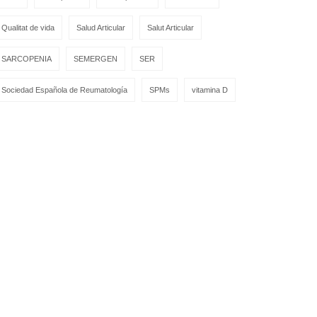
Qualitat de vida
Salud Articular
Salut Articular
SARCOPENIA
SEMERGEN
SER
Sociedad Española de Reumatología
SPMs
vitamina D