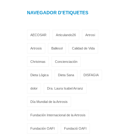
NAVEGADOR D'ETIQUETES
AECOSAR
Articulando26
Artrosi
Artrosis
Ballesol
Calidad de Vida
Christmas
Concienciación
Dieta Lógica
Dieta Sana
DISFAGIA
dolor
Dra. Laura Isabel Arranz
Día Mundial de la Artrosis
Fundación Internacional de la Artrosis
Fundación OAFI
Fundació OAFI