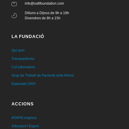
info@oafifoundation.com
Dilluns a Dijous de 9h a 18h
Divendres de 8h a 15h
LA FUNDACIÓ
Qui som
Transparència
Col·laboradors
Grup de Treball de Pacients amb Artrosi
Especials OAFI
ACCIONS
#OAFICongress
Articulant l’Esport