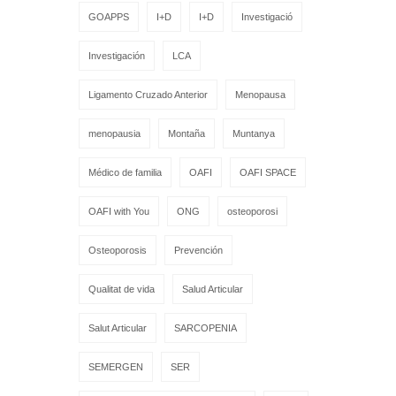
GOAPPS
I+D
I+D
Investigació
Investigación
LCA
Ligamento Cruzado Anterior
Menopausa
menopausia
Montaña
Muntanya
Médico de familia
OAFI
OAFI SPACE
OAFI with You
ONG
osteoporosi
Osteoporosis
Prevención
Qualitat de vida
Salud Articular
Salut Articular
SARCOPENIA
SEMERGEN
SER