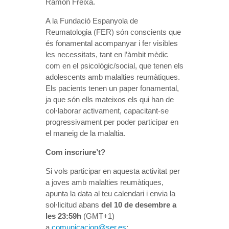
Ramon Freixa.
A la Fundació Espanyola de
Reumatologia (FER) són conscients que
és fonamental acompanyar i fer visibles
les necessitats, tant en l’àmbit mèdic
com en el psicològic/social, que tenen els
adolescents amb malalties reumàtiques.
Els pacients tenen un paper fonamental,
ja que són ells mateixos els qui han de
col·laborar activament, capacitant-se
progressivament per poder participar en
el maneig de la malaltia.
Com inscriure’t?
Si vols participar en aquesta activitat per
a joves amb malalties reumàtiques,
apunta la data al teu calendari i envia la
sol·licitud abans
del 10 de desembre a
les 23:59h
(GMT+1)
a
comunicacion@ser.es
: