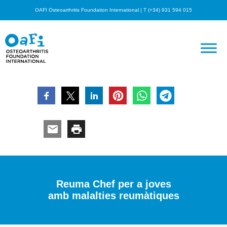
OAFI Osteoarthritis Foundation International | T (+34) 931 594 015
Reuma Chef per a joves
amb malalties reumàtiques