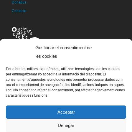
Donatius
Contacte
Gestionar el consentiment de
les cookies
Per oferir les millors experiències, utilitzem tecnologies com les cookies
La mascota d'OAFI, anomenada OAFITO va ser creada de manera
per emmagatzemar i/o accedir a la informació del dispositiu. El
exclusiva i altruista per l'artista Xavier Mariscal.
consentiment d'aquestes tecnologies ens permetrà processar dades com
ara el comportament de navegació o les identificacions úniques en aquest
lloc. No consentir o retirar el consentiment, pot afectar negativament certes
característiques i funcions.
© 2023 OAFI Foundation |
Avís legal
|
Cookies
|
Grademorphic
Acceptar
Denegar