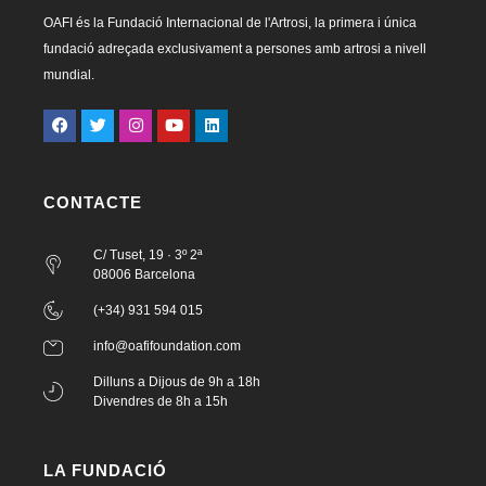
OAFI és la Fundació Internacional de l'Artrosi, la primera i única
fundació adreçada exclusivament a persones amb artrosi a nivell
mundial.
CONTACTE
C/ Tuset, 19 · 3º 2ª
08006 Barcelona
(+34) 931 594 015
info@oafifoundation.com
Dilluns a Dijous de 9h a 18h
Divendres de 8h a 15h
LA FUNDACIÓ