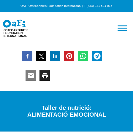
OAFI Osteoarthritis Foundation International | T (+34) 931 594 015
Taller de nutrició:
ALIMENTACIÓ EMOCIONAL