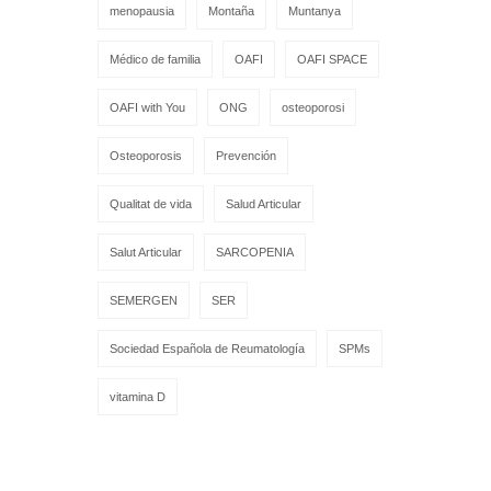
menopausia
Montaña
Muntanya
Médico de familia
OAFI
OAFI SPACE
OAFI with You
ONG
osteoporosi
Osteoporosis
Prevención
Qualitat de vida
Salud Articular
Salut Articular
SARCOPENIA
SEMERGEN
SER
Sociedad Española de Reumatología
SPMs
vitamina D