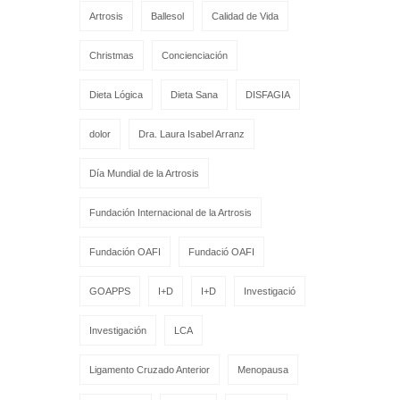
Artrosis
Ballesol
Calidad de Vida
Christmas
Concienciación
Dieta Lógica
Dieta Sana
DISFAGIA
dolor
Dra. Laura Isabel Arranz
Día Mundial de la Artrosis
Fundación Internacional de la Artrosis
Fundación OAFI
Fundació OAFI
GOAPPS
I+D
I+D
Investigació
Investigación
LCA
Ligamento Cruzado Anterior
Menopausa