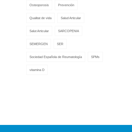
Osteoporosis
Prevención
Qualitat de vida
Salud Articular
Salut Articular
SARCOPENIA
SEMERGEN
SER
Sociedad Española de Reumatología
SPMs
vitamina D