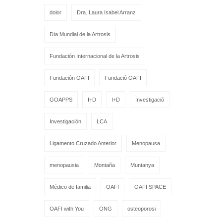
dolor
Dra. Laura Isabel Arranz
Día Mundial de la Artrosis
Fundación Internacional de la Artrosis
Fundación OAFI
Fundació OAFI
GOAPPS
I+D
I+D
Investigació
Investigación
LCA
Ligamento Cruzado Anterior
Menopausa
menopausia
Montaña
Muntanya
Médico de familia
OAFI
OAFI SPACE
OAFI with You
ONG
osteoporosi