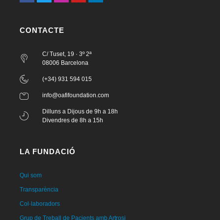
CONTACTE
C/ Tuset, 19 · 3º 2ª
08006 Barcelona
(+34) 931 594 015
info@oafifoundation.com
Dilluns a Dijous de 9h a 18h
Divendres de 8h a 15h
LA FUNDACIÓ
Qui som
Transparència
Col·laboradors
Grup de Treball de Pacients amb Artrosi