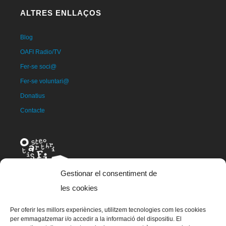
ALTRES ENLLAÇOS
Blog
OAFI Radio/TV
Fer-se soci@
Fer-se voluntari@
Donatius
Contacte
Gestionar el consentiment de
les cookies
Per oferir les millors experiències, utilitzem tecnologies com les cookies
La mascota d'OAFI, anomenada OAFITO va ser creada de manera
per emmagatzemar i/o accedir a la informació del dispositiu. El
exclusiva i altruista per l'artista Xavier Mariscal.